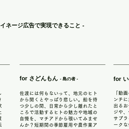
2021年に新潟市から移住。 佐渡市地域おこし協力隊とし
い情報を届けることの難しさを痛感しました。

告を流すだけのスペースではありません。ヒト・モノ・想いを必要
 サイネージ広告で実現できること -
士の交流のきっかけとなり、港を行き来するヒトの「待ちあ
でとは言わなくても、最近なんかイイ感じらしいよ、ちょっと
うな挑戦を柔軟に、じっくりと続けていきます。

コンセプトである 「知らなかったを楽しむ」 は、佐渡での時間
渡にあるモノに目を向けてみると、もっと佐渡のことが愛おしく
た」を、ぜひ教えてください。

for さどんもん
for
- 島の者 -
し
「動画
佐渡には何もないって、地元のヒト
き
ンチに
から聞くとやっぱり悲しい。船を待
飲
出るお
つ少しの間、日常から少し離れたと
土
ジや、
ころで活動するヒトの魅力や地域の
渡
サプラ
自慢を、マチアドから覗いてみませ
伝
ークな
んか？短期間の季節雇用や農作業ア