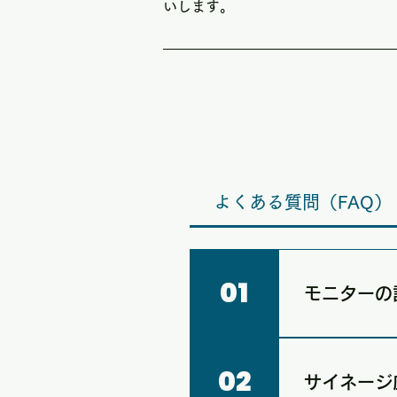
いします。
よくある質問（FAQ）
01
モニターの
モニターは両津
左側にございま
02
サイネージ
としてもご利用