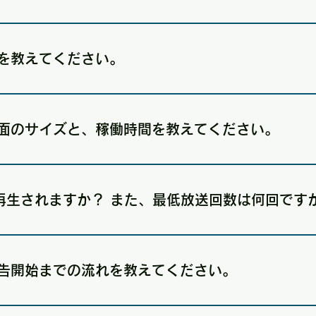
います。静止画・動画ともに9:16（縦型）でご用意ください。 ※16
せ等も可能です。
を教えてください。
わず、15秒広告または30秒広告からお選びいただけます。放送期
意しております。年額プランでお申し込みいただいた場合に限り、
面のサイズと、稼働時間を教えてください。
とが可能です。
ズは65インチ1画面（143×80cm）、サイネージ広告の稼働時間は4:30
再生されますか？ また、最低放送回数は何回です
、1日180回再生されます。最低放送回数は約4,800回です。
告開始までの流れを教えてください。
申込み後、弊社での広告掲出ガイドラインを確認し、ご契約とな