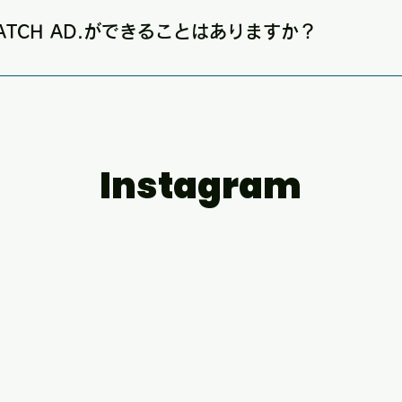
動画・画像の入稿後、意匠審査を経て放送開始となります。
ATCH AD.ができることはありますか？
D.は、島内クリエイターと協働し、フォト＆ムービー撮影・イベント
制作・オリジナルグッズ制作・印刷物の制作・イベント企画など
ください。
Instagram