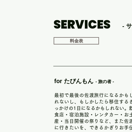
何気なく訪れた佐渡に魅了され、
携わる中で、広大な佐渡で正し
SERVICES
MATCH AD. は、ただ広
-
渡の旧市町村や島外の「町」同
前」である両津港がかつて…ま
料金表
聞こえるよう、ワクワクするよ
さいごに、MATCH AD.の
無いモノを探すのではなく、佐
あなたが知っている「知らなかっ
for たびんもん
- 旅の者 -
代表　棚村 麗乃
最初で最後の佐渡旅行になるかも
れないし、もしかしたら移住する
っかけの1日になるかもしれない。
食店・宿泊施設・レンタカー・お
産・当日開催の祭りなど、また佐
に行きたいを、できるかぎりお手