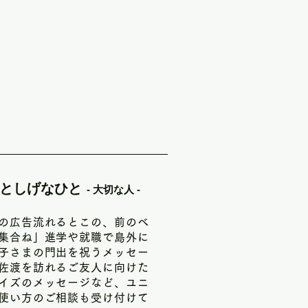
て両津地区のイベント運営に3年間
なヒトに正しく「マッチ」させ、佐
わせ」の場所となるように。「駅
両津に遊びにいこうかという声が
を楽しむためのコツでもあります。
思えるはず。

 いとしげなひと
- 大切な人 -
の広告流れるとこの、前のベ
集合ね」進学や就職で島外に
子さまの門出を祝うメッセー
佐渡を訪れるご友人に向けた
イズのメッセージなど、ユニ
使い方のご相談も受け付けて