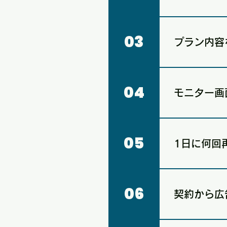
はい、対応して
画1枚の組合わ
03
プラン内容
動画・静止画問
プランまでご用
04
モニター画
料で変更するこ
モニター画面のサイ
ります。
05
1日に何回
1時間に6回以上
06
契約から広
お客様からのお