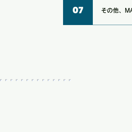
たは自社制作の
07
その他、M
MATCH A
ン制作・ウェブ
お気軽にご相談