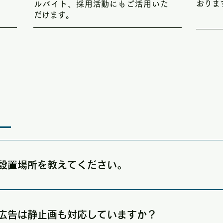
おりま
ルバイト、採用活動にもご活用いた
だけます。
設置場所を教えてください。
港隣接の南埠頭ビル2階「シータウン佐渡（お土産売り場）」を背
す。両津港利用者であれば必ず一度は目にする場所になり、向か
広告は静止画も対応していますか？
いただけます。